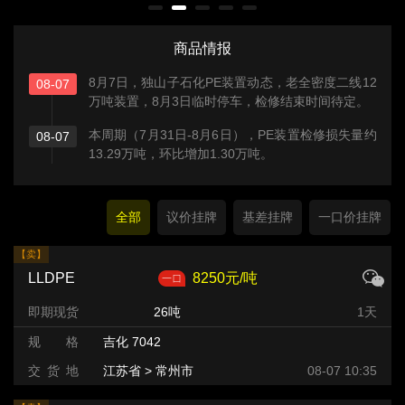
商品情报
8月7日，独山子石化PE装置动态，老全密度二线12
08-07
万吨装置，8月3日临时停车，检修结束时间待定。
本周期（7月31日-8月6日），PE装置检修损失量约
08-07
13.29万吨，环比增加1.30万吨。
全部
议价挂牌
基差挂牌
一口价挂牌
【卖】
LLDPE
8250元/吨
即期现货
26吨
1天
规 格
吉化 7042
交 货 地
江苏省 > 常州市
08-07 10:35