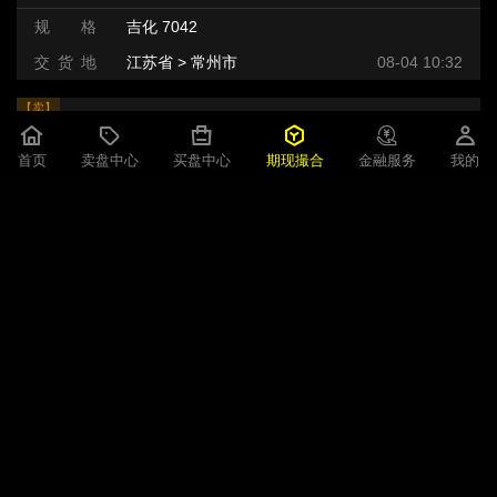
规 格
吉化 7042
交 货 地
江苏省 > 常州市
08-04 10:32
【卖】
LLDPE
8300元/吨
首页
卖盘中心
买盘中心
期现撮合
金融服务
我的
即期现货
32吨
1天
规 格
吉化 7042
交 货 地
江苏省 > 常州市
08-04 10:32
【卖】
LLDPE
8180元/吨
即期现货
26吨
1天
规 格
大庆 7042
交 货 地
山东省 > 潍坊市 >
08-03 10:42
【卖】