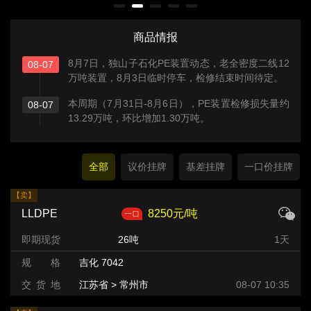
商品情报
8月7日，独山子石化PE装置动态，老全密度二线12
08-07
万吨装置，8月3日临时停车，检修结束时间待定。
本周期（7月31日-8月6日），PE装置检修损失量约
08-07
13.29万吨，环比增加1.30万吨。
全部
议价挂牌
基差挂牌
一口价挂牌
【卖】
LLDPE
8250元/吨
即期现货
26吨
1天
规 格
吉化 7042
交 货 地
江苏省 > 常州市
08-07 10:35