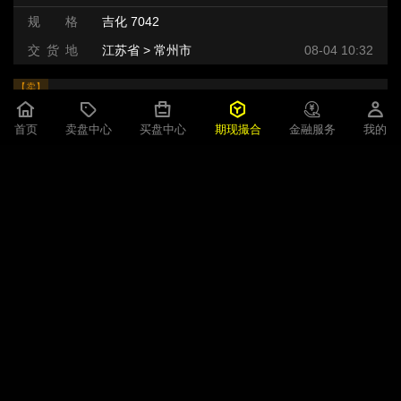
规 格
吉化 7042
交 货 地
江苏省 > 常州市
08-04 10:32
【卖】
LLDPE
8300元/吨
首页
卖盘中心
买盘中心
期现撮合
金融服务
我的
即期现货
32吨
1天
规 格
吉化 7042
交 货 地
江苏省 > 常州市
08-04 10:32
【卖】
LLDPE
8180元/吨
即期现货
26吨
1天
规 格
大庆 7042
交 货 地
山东省 > 潍坊市 >
08-03 10:42
【卖】